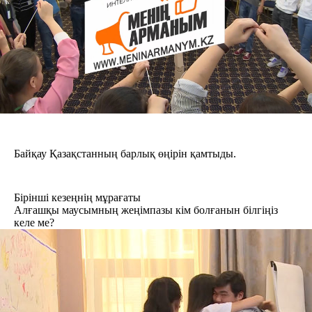
Байқау Қазақстанның барлық өңірін қамтыды.
Бірінші кезеңнің мұрағаты
Алғашқы маусымның жеңімпазы кім болғанын білгіңіз
келе ме?