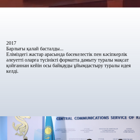
2017
Барлығы қалай басталды...
Еліміздегі жастар арасында бәсекелестік пен кәсіпкерлік
әлеуетті оларға түсінікті форматта дамыту туралы мақсат
қойғаннан кейін осы байқауды ұйымдастыру туралы идея
келді.